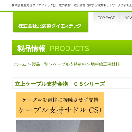
株式会社北海道ダイエィテックは、電力資材・電設資材に関する電力ネットワークに貢献
TOP PAGE
NE
製品情報
PRODUCTS
ホーム
>
製品一覧
>
ケーブル支持材料
>
地中線工事材料
立上ケーブル支持金物 ＣＳシリーズ