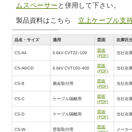
ムスペーサー
と併用して下さい。
製品資料はこちら
立上ケーブル支
品名・サイズ
適用
図面
在庫区
図面
CS-A4
6.6kV CVT22~100
当社在
(PDF)
図面
CS-A6/CD
6.6kV CVT150~400
当社在
(PDF)
図面
CS-B
腕金取付用
当社在
(PDF)
図面
CS-C
ケーブル隔離用
当社在
(PDF)
図面
CS-D
ケーブル隔離用
当社在
(PDF)
図面
CS-W
壁面取付用
メーカ