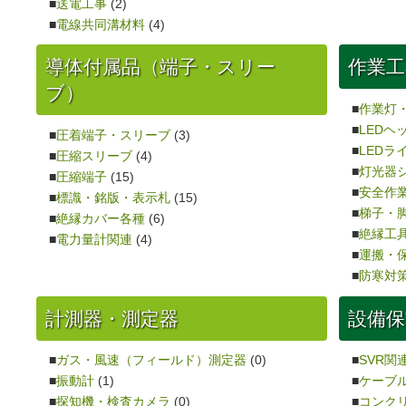
送電工事
(2)
電線共同溝材料
(4)
導体付属品（端子・スリー
作業工
ブ）
作業灯
LEDヘ
圧着端子・スリーブ
(3)
LEDラ
圧縮スリーブ
(4)
灯光器
圧縮端子
(15)
安全作
標識・銘版・表示札
(15)
梯子・
絶縁カバー各種
(6)
絶縁工
電力量計関連
(4)
運搬・
防寒対
計測器・測定器
設備
ガス・風速（フィールド）測定器
(0)
SVR関
振動計
(1)
ケーブ
探知機・検査カメラ
(0)
コンク