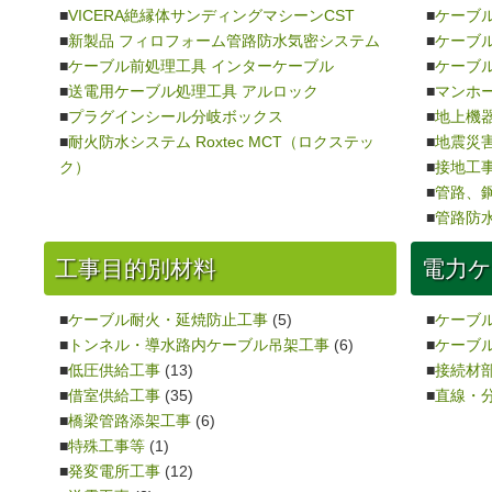
VICERA絶縁体サンディングマシーンCST
ケーブ
新製品 フィロフォーム管路防水気密システム
ケーブ
ケーブル前処理工具 インターケーブル
ケーブ
送電用ケーブル処理工具 アルロック
マンホ
プラグインシール分岐ボックス
地上機
耐火防水システム Roxtec MCT（ロクステッ
地震災
ク）
接地工
管路、
管路防
工事目的別材料
電力ケ
ケーブル耐火・延焼防止工事
(5)
ケーブ
トンネル・導水路内ケーブル吊架工事
(6)
ケーブ
低圧供給工事
(13)
接続材
借室供給工事
(35)
直線・
橋梁管路添架工事
(6)
特殊工事等
(1)
発変電所工事
(12)