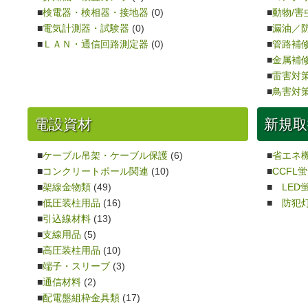
検電器・検相器・接地器
(0)
動物/害
電気計測器・試験器
(0)
漏油／
ＬＡＮ・通信回路測定器
(0)
管路補
金属補
雷害対
鳥害対
電設資材
新規取
ケーブル吊架・ケーブル保護
(6)
省エネ
コンクリートポール関連
(10)
CCFL
架線金物類
(49)
LED
低圧装柱用品
(16)
防犯灯
引込線材料
(13)
支線用品
(5)
高圧装柱用品
(10)
端子・スリーブ
(3)
通信材料
(2)
配電盤組枠金具類
(17)