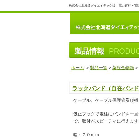
株式会社北海道ダイエィテックは、電力資材・電
製品情報
PRODU
ホーム
>
製品一覧
>
架線金物類
ラックバンド（自在バンド
ケーブル、ケーブル保護管及び機
仮止フックで電柱にバンドを一旦
で、取付がスピーディに行えます
幅：２０ｍｍ