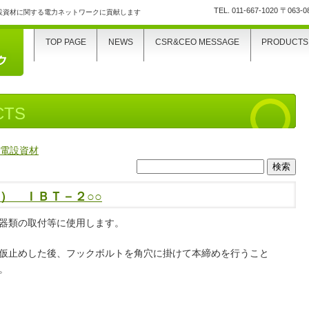
TEL.
011-667-1020
〒063-
設資材に関する電力ネットワークに貢献します
TOP PAGE
NEWS
CSR&CEO MESSAGE
PRODUCTS
CTS
>
電設資材
検
索:
） ＩＢＴ－２○○
器類の取付等に使用します。
仮止めした後、フックボルトを角穴に掛けて本締めを行うこと
。