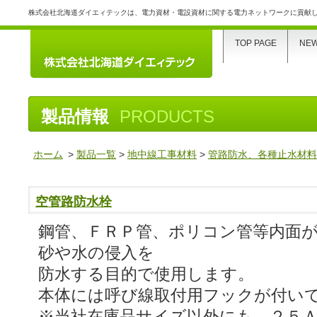
株式会社北海道ダイエィテックは、電力資材・電設資材に関する電力ネットワークに貢献
TOP PAGE
NE
製品情報
PRODUCTS
ホーム
>
製品一覧
>
地中線工事材料
>
管路防水、各種止水材
空管路防水栓
鋼管、ＦＲＰ管、ポリコン管等内面
砂や水の侵入を
防水する目的で使用します。
本体には呼び線取付用フックが付い
※当社在庫品サイズ以外にも、２５Ａ