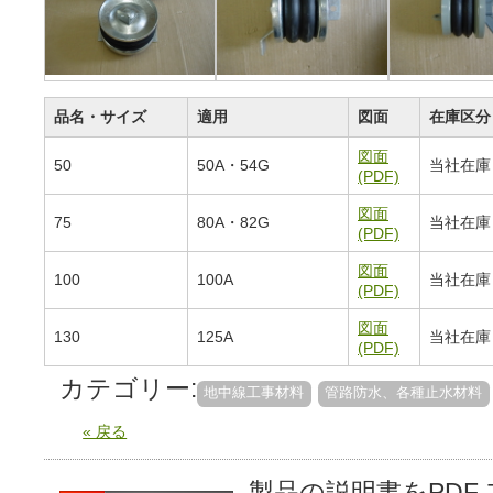
品名・サイズ
適用
図面
在庫区分
図面
50
50A・54G
当社在庫
(PDF)
図面
75
80A・82G
当社在庫
(PDF)
図面
100
100A
当社在庫
(PDF)
図面
130
125A
当社在庫
(PDF)
カテゴリー:
地中線工事材料
管路防水、各種止水材料
« 戻る
製品の説明書をPDF