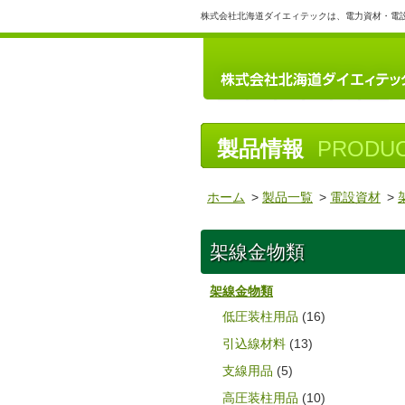
株式会社北海道ダイエィテックは、電力資材・電
製品情報
PRODU
ホーム
>
製品一覧
>
電設資材
>
架線金物類
架線金物類
低圧装柱用品
(16)
引込線材料
(13)
支線用品
(5)
高圧装柱用品
(10)