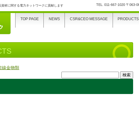
TEL.
011-667-1020
〒063-
設資材に関する電力ネットワークに貢献します
TOP PAGE
NEWS
CSR&CEO MESSAGE
PRODUCTS
CTS
架線金物類
検
索: