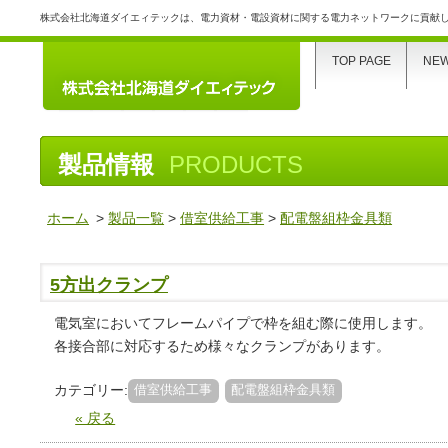
株式会社北海道ダイエィテックは、電力資材・電設資材に関する電力ネットワークに貢献
TOP PAGE
NE
製品情報
PRODUCTS
ホーム
>
製品一覧
>
借室供給工事
>
配電盤組枠金具類
5方出クランプ
電気室においてフレームパイプで枠を組む際に使用します。
各接合部に対応するため様々なクランプがあります。
カテゴリー:
借室供給工事
配電盤組枠金具類
« 戻る