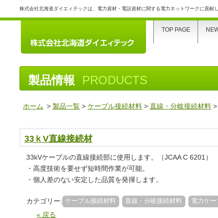
株式会社北海道ダイエィテックは、電力資材・電設資材に関する電力ネットワークに貢献
TOP PAGE
NE
製品情報
PRODUCTS
ホーム
>
製品一覧
>
ケーブル接続材料
>
直線・分岐接続材料
33ｋV直線接続材
33kVケーブルの直線接続部に使用します。（JCAA C 6201）
・高度技術を要せず短時間作業が可能。
・個人差のない安定した品質を発揮します。
カテゴリー:
ケーブル接続材料
直線・分岐接続材料
電力ケー
« 戻る