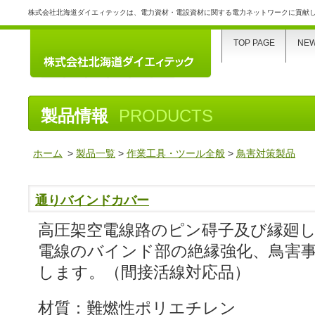
株式会社北海道ダイエィテックは、電力資材・電設資材に関する電力ネットワークに貢献
TOP PAGE
NE
製品情報
PRODUCTS
ホーム
>
製品一覧
>
作業工具・ツール全般
>
鳥害対策製品
通りバインドカバー
高圧架空電線路のピン碍子及び縁廻
電線のバインド部の絶縁強化、鳥害
します。（間接活線対応品）
材質：難燃性ポリエチレン