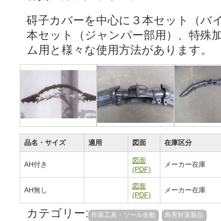
碍子カバーを中心に３本セット（バ
本セット（ジャンパー部用）、特殊
ム用と様々な使用方法があります。
品名・サイズ
適用
図面
在庫区分
図面
AH付き
メーカー在庫
(PDF)
図面
AH無し
メーカー在庫
(PDF)
カテゴリー:
作業工具・ツール全般
鳥害対策製品