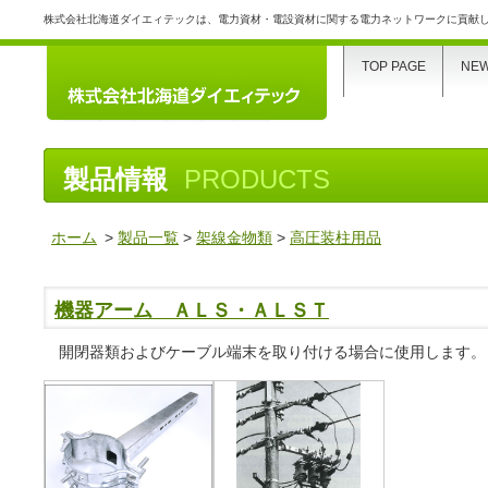
株式会社北海道ダイエィテックは、電力資材・電設資材に関する電力ネットワークに貢献
TOP PAGE
NE
製品情報
PRODUCTS
ホーム
>
製品一覧
>
架線金物類
>
高圧装柱用品
機器アーム ＡＬＳ・ＡＬＳＴ
開閉器類およびケーブル端末を取り付ける場合に使用します。