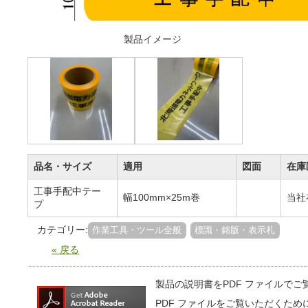
製品イメージ
品名・サイズ
適用
図面
在庫
工事手配中テー
幅100mm×25m巻
当社
プ
カテゴリー:
作業工具・ツール全般
標識・銘版・表示札
« 戻る
製品の説明書をPDF ファイルで
PDF ファイルをご覧いただくため