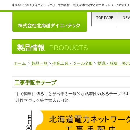
株式会社北海道ダイエィテックは、電力資材・電設資材に関する電力ネットワークに貢献
TOP PAGE
NE
製品情報
PRODUCTS
ホーム
>
製品一覧
>
作業工具・ツール全般
>
標識・銘版・表
工事手配中テープ
手で簡単に切ることが出来る一般的な粘着性のあるテープです
油性マジック等で書込も可能