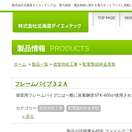
株式会社北海道ダイエィテックは、電力資材・電設資材に関する電力ネットワークに貢献
TOP PAGE
NE
製品情報
PRODUCTS
ホーム
>
製品一覧
>
借室供給工事
>
配電盤組枠金具類
フレームパイプ３２Ａ
借室用フレームパイプには一般に炭素鋼管STK-400が使用さ
カテゴリー:
借室供給工事
配電盤組枠金具類
« 戻る
製品の説明書をPDF ファイルで