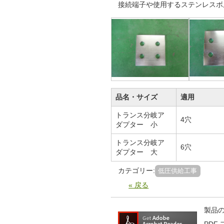
接続端子や使用するステンレスボ
品名・サイズ
適用
トランス分岐ア
4穴
ダプター 小
トランス分岐ア
6穴
ダプター 大
カテゴリー:
低圧供給工事
« 戻る
製品の
PDF